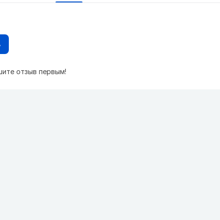
в
шите отзыв первым!