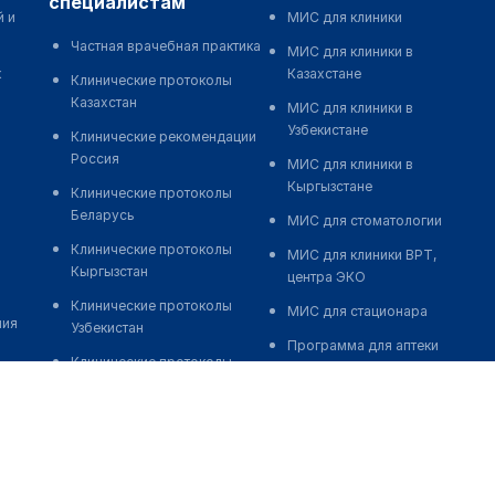
специалистам
й и
МИС для клиники
Частная врачебная практика
МИС для клиники в
к
Казахстане
Клинические протоколы
Казахстан
МИС для клиники в
Узбекистане
Клинические рекомендации
Россия
МИС для клиники в
Кыргызстане
Клинические протоколы
Беларусь
МИС для стоматологии
Клинические протоколы
МИС для клиники ВРТ,
Кыргызстан
центра ЭКО
Клинические протоколы
МИС для стационара
ния
Узбекистан
Программа для аптеки
Клинические протоколы
Автоматизация блока
диагностики и лечения
питания
Обзоры мировой
Реклама и продвижение
медицинской периодики
клиник
Заболевания: обзорные
Разработка сайта клиники