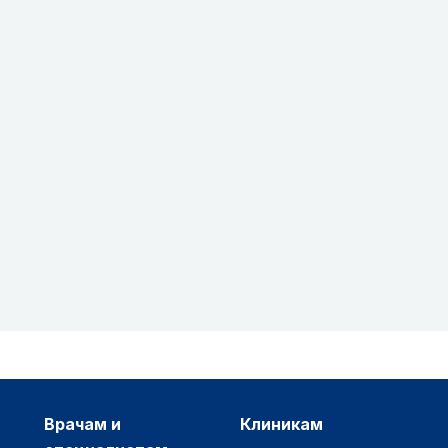
врачам и
клиникам