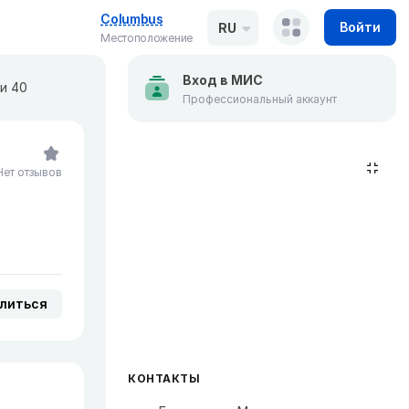
Columbus
Войти
RU
Местоположение
Вход в МИС
и 40
Профессиональный аккаунт
Нет отзывов
литься
КОНТАКТЫ