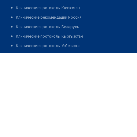
Клинические протоколы Казахстан
Клинические рекомендации Россия
Клинические протоколы Беларусь
Клинические протоколы Кыргызстан
Клинические протоколы Узбекистан
Клинические протоколы диагностики и лечения
Аптека на Кенесары 69А
Обзоры мировой медицинской периодики
Позвонить
Заболевания: обзорные статьи
Новости здравоохранения
Медикаменты
Лабораторные показатели
Медицинские термины
Мобильные приложения
клиникам