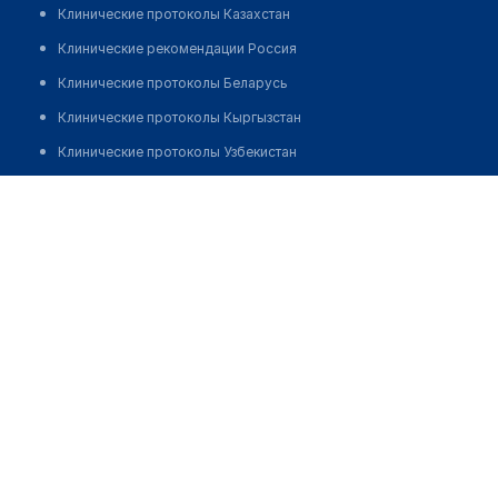
Клинические протоколы Казахстан
Клинические рекомендации Россия
Клинические протоколы Беларусь
Клинические протоколы Кыргызстан
Клинические протоколы Узбекистан
Клинические протоколы диагностики и лечения
Аптека №35 "ЮНИФАРМ"
Обзоры мировой медицинской периодики
Позвонить
Заболевания: обзорные статьи
Новости здравоохранения
Медикаменты
Лабораторные показатели
Медицинские термины
Мобильные приложения
клиникам
МИС для клиники