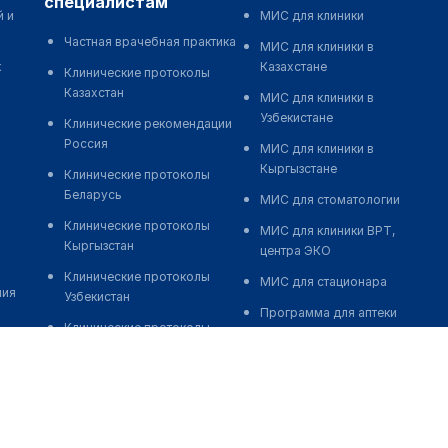
специалистам
й и
МИС для клиники
Частная врачебная практика
МИС для клиники в
к
Казахстане
Клинические протоколы
Казахстан
МИС для клиники в
Узбекистане
Клинические рекомендации
Россия
МИС для клиники в
Кыргызстане
Клинические протоколы
Беларусь
МИС для стоматологии
Клинические протоколы
МИС для клиники ВРТ,
Кыргызстан
центра ЭКО
Клинические протоколы
МИС для стационара
ния
Узбекистан
Программа для аптеки
Клинические протоколы
Автоматизация блока
диагностики и лечения
питания
Обзоры мировой
Реклама и продвижение
медицинской периодики
клиник
Заболевания: обзорные
Разработка сайта клиники