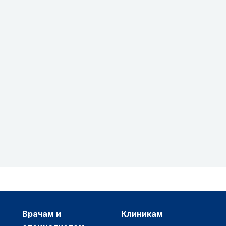
врачам и
клиникам