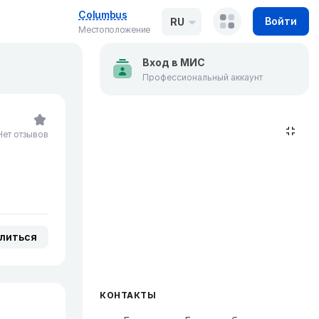
Columbus
Войти
RU
Местоположение
Вход в МИС
Профессиональный аккаунт
Нет отзывов
литься
КОНТАКТЫ