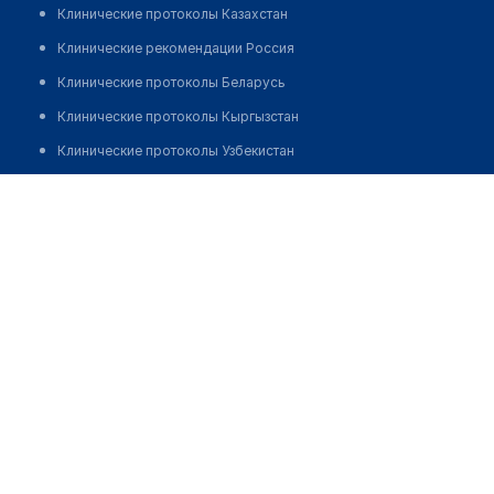
Клинические протоколы Казахстан
Клинические рекомендации Россия
Клинические протоколы Беларусь
Клинические протоколы Кыргызстан
Клинические протоколы Узбекистан
Клинические протоколы диагностики и лечения
Аптека №36 "ФАРМАЦИЯ"
Обзоры мировой медицинской периодики
Позвонить
Заболевания: обзорные статьи
Новости здравоохранения
Медикаменты
Лабораторные показатели
Медицинские термины
Мобильные приложения
клиникам
МИС для клиники