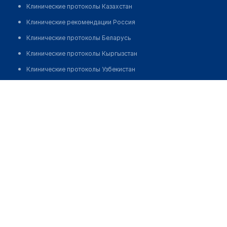
Клинические протоколы Казахстан
Клинические рекомендации Россия
Клинические протоколы Беларусь
Клинические протоколы Кыргызстан
Клинические протоколы Узбекистан
Клинические протоколы диагностики и лечения
Оптика №3
Обзоры мировой медицинской периодики
Позвонить
Заболевания: обзорные статьи
Новости здравоохранения
Медикаменты
Лабораторные показатели
Медицинские термины
Мобильные приложения
клиникам
МИС для клиники