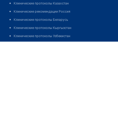
Клинические протоколы Казахстан
Клинические рекомендации Россия
Клинические протоколы Беларусь
Клинические протоколы Кыргызстан
Клинические протоколы Узбекистан
Клинические протоколы диагностики и лечения
Аптека №108 "ФАРМАЦИЯ"
Обзоры мировой медицинской периодики
Позвонить
Заболевания: обзорные статьи
Новости здравоохранения
Медикаменты
Лабораторные показатели
Медицинские термины
Мобильные приложения
клиникам
МИС для клиники