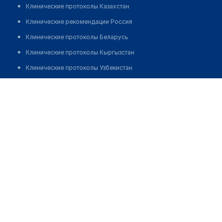
Клинические протоколы Казахстан
Клинические рекомендации Россия
Клинические протоколы Беларусь
Клинические протоколы Кыргызстан
Клинические протоколы Узбекистан
Клинические протоколы диагностики и лечения
Аптека №38
Обзоры мировой медицинской периодики
Заболевания: обзорные статьи
Новости здравоохранения
Медикаменты
Лабораторные показатели
Медицинские термины
Мобильные приложения
клиникам
МИС для клиники