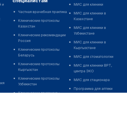
специалистам
й и
МИС для клиники
Частная врачебная практика
МИС для клиники в
к
Казахстане
Клинические протоколы
Казахстан
МИС для клиники в
Узбекистане
Клинические рекомендации
Россия
МИС для клиники в
Кыргызстане
Клинические протоколы
Беларусь
МИС для стоматологии
Клинические протоколы
МИС для клиники ВРТ,
Кыргызстан
центра ЭКО
Клинические протоколы
МИС для стационара
ния
Узбекистан
Программа для аптеки
Клинические протоколы
Автоматизация блока
диагностики и лечения
питания
Обзоры мировой
Реклама и продвижение
медицинской периодики
клиник
Заболевания: обзорные
Разработка сайта клиники