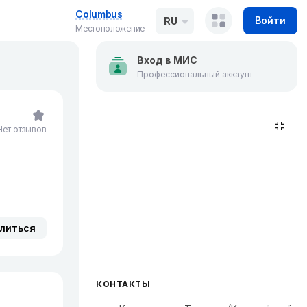
Columbus
Войти
RU
Местоположение
Вход в МИС
Профессиональный аккаунт
Нет отзывов
литься
КОНТАКТЫ