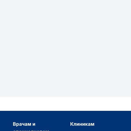
врачам и
клиникам