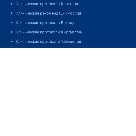
Клинические протоколы Казахстан
Клинические рекомендации Россия
Клинические протоколы Беларусь
Клинические протоколы Кыргызстан
Клинические протоколы Узбекистан
Клинические протоколы диагностики и лечения
Аптека №26 "МЕДВАКС"
Обзоры мировой медицинской периодики
Позвонить
Заболевания: обзорные статьи
Новости здравоохранения
Медикаменты
Лабораторные показатели
Медицинские термины
Мобильные приложения
клиникам
МИС для клиники