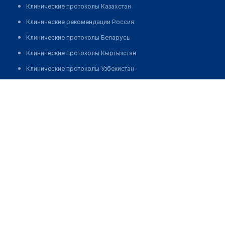
Клинические протоколы Казахстан
Клинические рекомендации Россия
Клинические протоколы Беларусь
Клинические протоколы Кыргызстан
Клинические протоколы Узбекистан
Клинические протоколы диагностики и лечения
Реабилитационно-оздоровительный комплекс
"ЖЕЛЕЗНЯКИ"
Обзоры мировой медицинской периодики
Заболевания: обзорные статьи
Позвонить
Новости здравоохранения
Медикаменты
Лабораторные показатели
Медицинские термины
Мобильные приложения
клиникам
МИС для клиники