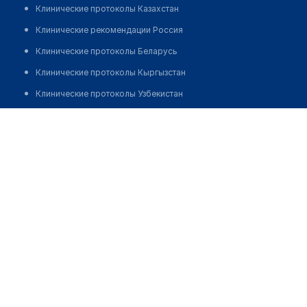
Клинические протоколы Казахстан
Клинические рекомендации Россия
Клинические протоколы Беларусь
Клинические протоколы Кыргызстан
Клинические протоколы Узбекистан
Клинические протоколы диагностики и лечения
Аптека "ДЖЕМИ" на Кургальжинском шоссе 4
Обзоры мировой медицинской периодики
Позвонить
Заболевания: обзорные статьи
Новости здравоохранения
Медикаменты
Лабораторные показатели
Медицинские термины
Мобильные приложения
клиникам
МИС для клиники