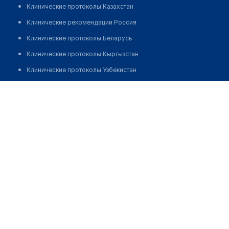
Клинические протоколы Казахстан
Клинические рекомендации Россия
Клинические протоколы Беларусь
Клинические протоколы Кыргызстан
Клинические протоколы Узбекистан
Клинические протоколы диагностики и лечения
Оптика "МЕДОПТИКА" в Могилеве
Обзоры мировой медицинской периодики
Позвонить
Заболевания: обзорные статьи
Новости здравоохранения
Медикаменты
Лабораторные показатели
Медицинские термины
Мобильные приложения
клиникам
МИС для клиники