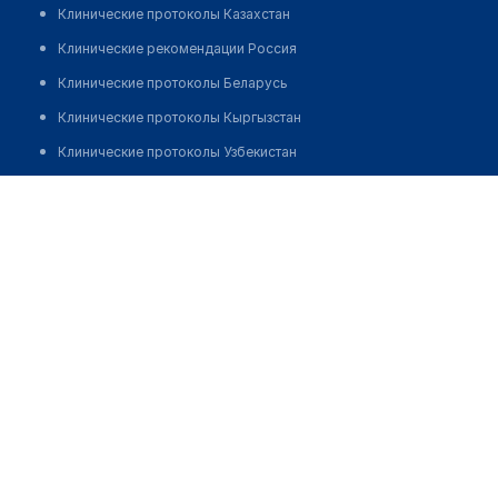
Клинические протоколы Казахстан
Клинические рекомендации Россия
Клинические протоколы Беларусь
Клинические протоколы Кыргызстан
Клинические протоколы Узбекистан
Клинические протоколы диагностики и лечения
Аптека "DORI DARMON" №59
Обзоры мировой медицинской периодики
Позвонить
Заболевания: обзорные статьи
Новости здравоохранения
Медикаменты
Лабораторные показатели
Медицинские термины
Мобильные приложения
клиникам
МИС для клиники