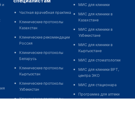
специалистам
й и
МИС для клиники
Частная врачебная практика
МИС для клиники в
к
Казахстане
Клинические протоколы
Казахстан
МИС для клиники в
Узбекистане
Клинические рекомендации
Россия
МИС для клиники в
Кыргызстане
Клинические протоколы
Беларусь
МИС для стоматологии
Клинические протоколы
МИС для клиники ВРТ,
Кыргызстан
центра ЭКО
Клинические протоколы
МИС для стационара
ния
Узбекистан
Программа для аптеки
Клинические протоколы
Автоматизация блока
диагностики и лечения
питания
Обзоры мировой
Реклама и продвижение
медицинской периодики
клиник
Заболевания: обзорные
Разработка сайта клиники