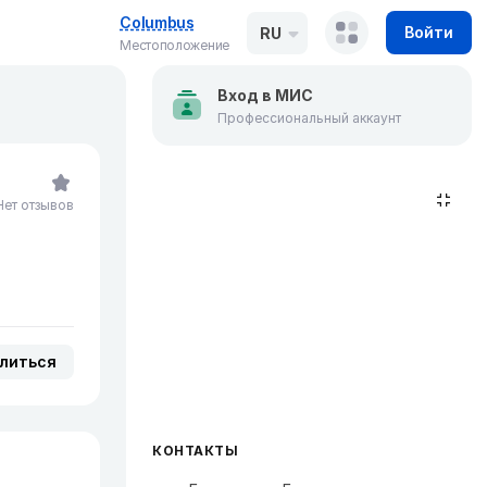
Columbus
Войти
RU
Местоположение
Вход в МИС
Профессиональный аккаунт
Нет отзывов
литься
КОНТАКТЫ