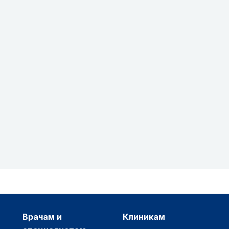
врачам и
клиникам