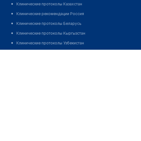
Клинические протоколы Казахстан
Клинические рекомендации Россия
Клинические протоколы Беларусь
Клинические протоколы Кыргызстан
Клинические протоколы Узбекистан
Клинические протоколы диагностики и лечения
Аптека на Иманова 41
Обзоры мировой медицинской периодики
Позвонить
Заболевания: обзорные статьи
Новости здравоохранения
Медикаменты
Лабораторные показатели
Медицинские термины
Мобильные приложения
клиникам
МИС для клиники