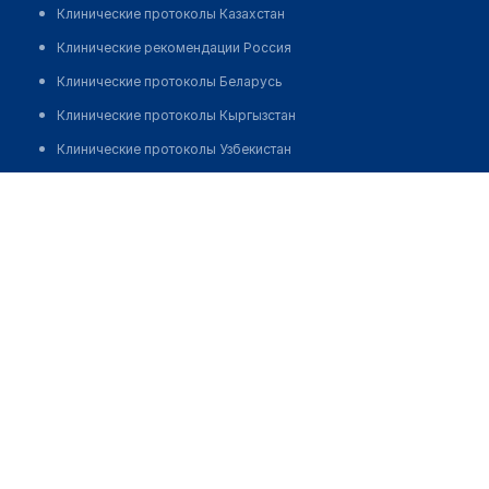
Клинические протоколы Казахстан
Клинические рекомендации Россия
Клинические протоколы Беларусь
Клинические протоколы Кыргызстан
Клинические протоколы Узбекистан
Клинические протоколы диагностики и лечения
Аптека №3/1 "ПЛАНЕТА ЗДОРОВЬЯ"
Обзоры мировой медицинской периодики
Позвонить
Заболевания: обзорные статьи
Новости здравоохранения
Медикаменты
Лабораторные показатели
Медицинские термины
Мобильные приложения
клиникам
МИС для клиники