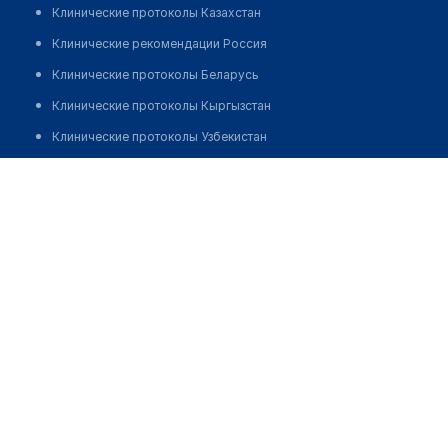
Клинические протоколы Казахстан
Клинические рекомендации Россия
Клинические протоколы Беларусь
Клинические протоколы Кыргызстан
Клинические протоколы Узбекистан
Клинические протоколы диагностики и лечения
Высший медицинский колледж
Обзоры мировой медицинской периодики
Позвонить
Заболевания: обзорные статьи
Новости здравоохранения
Медикаменты
Лабораторные показатели
Медицинские термины
Мобильные приложения
клиникам
МИС для клиники