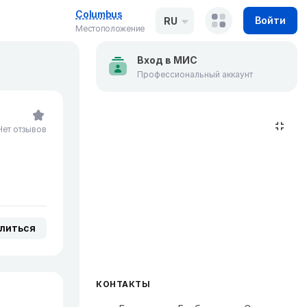
Columbus
Войти
RU
Местоположение
Вход в МИС
Профессиональный аккаунт
Нет отзывов
литься
КОНТАКТЫ