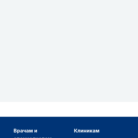
врачам и
клиникам