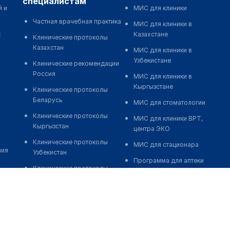
специалистам
й и
МИС для клиники
Частная врачебная практика
МИС для клиники в
к
Казахстане
Клинические протоколы
Казахстан
МИС для клиники в
Узбекистане
Клинические рекомендации
Россия
МИС для клиники в
Кыргызстане
Клинические протоколы
Беларусь
МИС для стоматологии
Клинические протоколы
МИС для клиники ВРТ,
Кыргызстан
центра ЭКО
Клинические протоколы
МИС для стационара
ния
Узбекистан
Программа для аптеки
Клинические протоколы
Автоматизация блока
диагностики и лечения
питания
Обзоры мировой
Реклама и продвижение
медицинской периодики
клиник
Заболевания: обзорные
Разработка сайта клиники