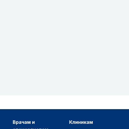
врачам и
клиникам