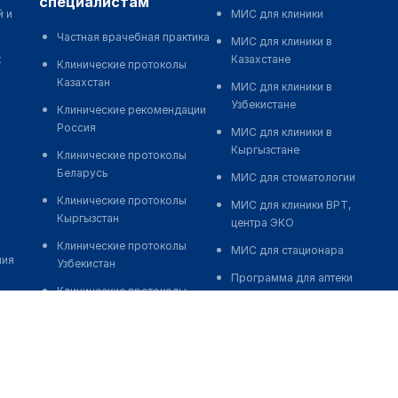
специалистам
й и
МИС для клиники
Частная врачебная практика
МИС для клиники в
к
Казахстане
Клинические протоколы
Казахстан
МИС для клиники в
Узбекистане
Клинические рекомендации
Россия
МИС для клиники в
Кыргызстане
Клинические протоколы
Беларусь
МИС для стоматологии
Клинические протоколы
МИС для клиники ВРТ,
Кыргызстан
центра ЭКО
Клинические протоколы
МИС для стационара
ния
Узбекистан
Программа для аптеки
Клинические протоколы
Автоматизация блока
диагностики и лечения
питания
Обзоры мировой
Реклама и продвижение
медицинской периодики
клиник
Заболевания: обзорные
Разработка сайта клиники