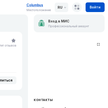
Columbus
Войти
RU
Местоположение
Вход в МИС
Профессиональный аккаунт
Нет отзывов
литься
КОНТАКТЫ