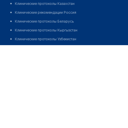
Клинические протоколы Казахстан
Клинические рекомендации Россия
Клинические протоколы Беларусь
Клинические протоколы Кыргызстан
Клинические протоколы Узбекистан
Клинические протоколы диагностики и лечения
Аптека №2 "РЕМЕДИКА"
Обзоры мировой медицинской периодики
Позвонить
Заболевания: обзорные статьи
Новости здравоохранения
Медикаменты
Лабораторные показатели
Медицинские термины
Мобильные приложения
клиникам
МИС для клиники