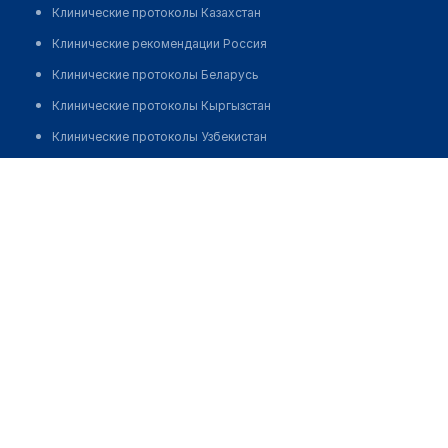
Клинические протоколы Казахстан
Клинические рекомендации Россия
Клинические протоколы Беларусь
Клинические протоколы Кыргызстан
Клинические протоколы Узбекистан
Клинические протоколы диагностики и лечения
Аптека "АЙБОЛИТ" на Азаттык 91
Обзоры мировой медицинской периодики
Позвонить
Заболевания: обзорные статьи
Новости здравоохранения
Медикаменты
Лабораторные показатели
Медицинские термины
Мобильные приложения
клиникам
МИС для клиники