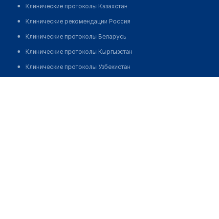
Клинические протоколы Казахстан
Клинические рекомендации Россия
Клинические протоколы Беларусь
Клинические протоколы Кыргызстан
Клинические протоколы Узбекистан
Клинические протоколы диагностики и лечения
Аптека "от А до Я" на Саина
Обзоры мировой медицинской периодики
Позвонить
Заболевания: обзорные статьи
Новости здравоохранения
Медикаменты
Лабораторные показатели
Медицинские термины
Мобильные приложения
клиникам
МИС для клиники