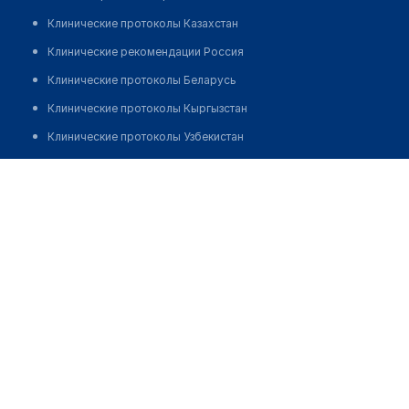
Клинические протоколы Казахстан
Клинические рекомендации Россия
Клинические протоколы Беларусь
Клинические протоколы Кыргызстан
Клинические протоколы Узбекистан
Клинические протоколы диагностики и лечения
Аптека "EUROPHARMA" на Бурова
Обзоры мировой медицинской периодики
Позвонить
Заболевания: обзорные статьи
Новости здравоохранения
Медикаменты
Лабораторные показатели
Медицинские термины
Мобильные приложения
клиникам