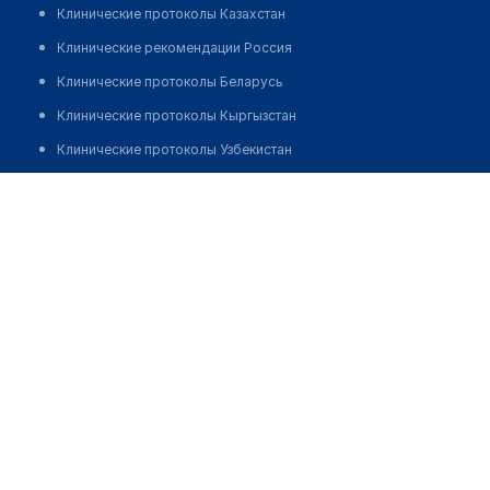
Клинические протоколы Казахстан
Клинические рекомендации Россия
Клинические протоколы Беларусь
Клинические протоколы Кыргызстан
Клинические протоколы Узбекистан
Клинические протоколы диагностики и лечения
Медицинский центр "СИТИЛАБ" на Луночарского
Обзоры мировой медицинской периодики
Позвонить
Заболевания: обзорные статьи
Новости здравоохранения
Медикаменты
Лабораторные показатели
Медицинские термины
Мобильные приложения
клиникам
МИС для клиники