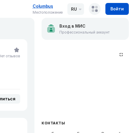
Columbus
Войти
RU
Местоположение
Вход в МИС
Профессиональный аккаунт
Нет отзывов
литься
КОНТАКТЫ