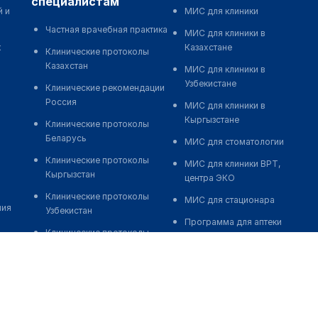
специалистам
й и
МИС для клиники
Частная врачебная практика
МИС для клиники в
к
Казахстане
Клинические протоколы
Казахстан
МИС для клиники в
Узбекистане
Клинические рекомендации
Россия
МИС для клиники в
Кыргызстане
Клинические протоколы
Беларусь
МИС для стоматологии
Клинические протоколы
МИС для клиники ВРТ,
Кыргызстан
центра ЭКО
Клинические протоколы
МИС для стационара
ния
Узбекистан
Программа для аптеки
Клинические протоколы
Автоматизация блока
диагностики и лечения
питания
Обзоры мировой
Реклама и продвижение
медицинской периодики
клиник
Заболевания: обзорные
Разработка сайта клиники