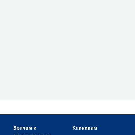
врачам и
клиникам