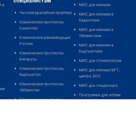
специалистам
й и
МИС для клиники
Частная врачебная практика
МИС для клиники в
к
Казахстане
Клинические протоколы
Казахстан
МИС для клиники в
Узбекистане
Клинические рекомендации
Россия
МИС для клиники в
Кыргызстане
Клинические протоколы
Беларусь
МИС для стоматологии
Клинические протоколы
МИС для клиники ВРТ,
Кыргызстан
центра ЭКО
Клинические протоколы
МИС для стационара
ния
Узбекистан
Программа для аптеки
Клинические протоколы
Автоматизация блока
диагностики и лечения
питания
Обзоры мировой
Реклама и продвижение
медицинской периодики
клиник
Заболевания: обзорные
Разработка сайта клиники