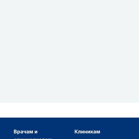
врачам и
клиникам