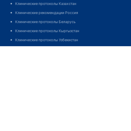
Клинические протоколы Казахстан
Клинические рекомендации Россия
Клинические протоколы Беларусь
Клинические протоколы Кыргызстан
Клинические протоколы Узбекистан
Клинические протоколы диагностики и лечения
Аптека №71 "МОЯ АПТЕКА"
Обзоры мировой медицинской периодики
Позвонить
Заболевания: обзорные статьи
Новости здравоохранения
Медикаменты
Лабораторные показатели
Медицинские термины
Мобильные приложения
клиникам
МИС для клиники