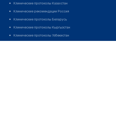
Клинические протоколы Казахстан
Клинические рекомендации Россия
Клинические протоколы Беларусь
Клинические протоколы Кыргызстан
Клинические протоколы Узбекистан
Клинические протоколы диагностики и лечения
Аптека №18 "АПТЕКАРЬ"
Обзоры мировой медицинской периодики
Позвонить
Заболевания: обзорные статьи
Новости здравоохранения
Медикаменты
Лабораторные показатели
Медицинские термины
Мобильные приложения
клиникам
МИС для клиники