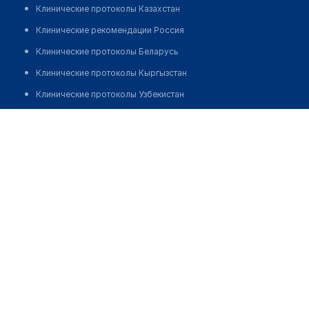
Клинические протоколы Казахстан
Клинические рекомендации Россия
Клинические протоколы Беларусь
Клинические протоколы Кыргызстан
Клинические протоколы Узбекистан
Клинические протоколы диагностики и лечения
Аптека №6 "НОВАМЕДИКА"
Обзоры мировой медицинской периодики
Позвонить
Заболевания: обзорные статьи
Новости здравоохранения
Медикаменты
Лабораторные показатели
Медицинские термины
Мобильные приложения
клиникам
МИС для клиники