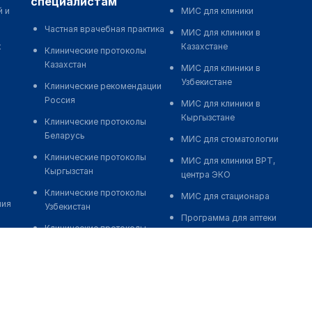
специалистам
й и
МИС для клиники
Частная врачебная практика
МИС для клиники в
к
Казахстане
Клинические протоколы
Казахстан
МИС для клиники в
Узбекистане
Клинические рекомендации
Россия
МИС для клиники в
Кыргызстане
Клинические протоколы
Беларусь
МИС для стоматологии
Клинические протоколы
МИС для клиники ВРТ,
Кыргызстан
центра ЭКО
Клинические протоколы
МИС для стационара
ния
Узбекистан
Программа для аптеки
Клинические протоколы
Автоматизация блока
диагностики и лечения
питания
Обзоры мировой
Реклама и продвижение
медицинской периодики
клиник
Заболевания: обзорные
Разработка сайта клиники