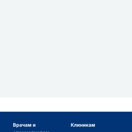
врачам и
клиникам