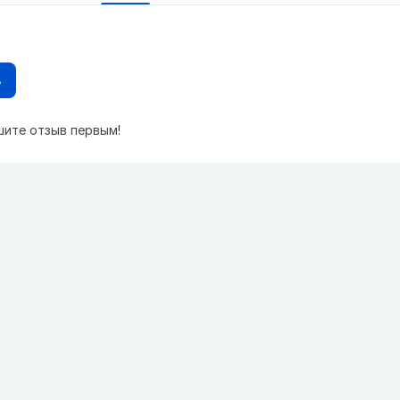
в
шите отзыв первым!