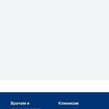
врачам и
клиникам