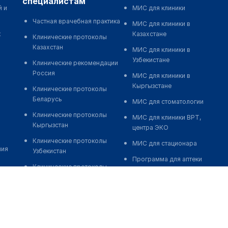
специалистам
й и
МИС для клиники
Частная врачебная практика
МИС для клиники в
к
Казахстане
Клинические протоколы
Казахстан
МИС для клиники в
Узбекистане
Клинические рекомендации
Россия
МИС для клиники в
Кыргызстане
Клинические протоколы
Беларусь
МИС для стоматологии
Клинические протоколы
МИС для клиники ВРТ,
Кыргызстан
центра ЭКО
Клинические протоколы
МИС для стационара
ния
Узбекистан
Программа для аптеки
Клинические протоколы
Автоматизация блока
диагностики и лечения
питания
Обзоры мировой
Реклама и продвижение
медицинской периодики
клиник
Заболевания: обзорные
Разработка сайта клиники