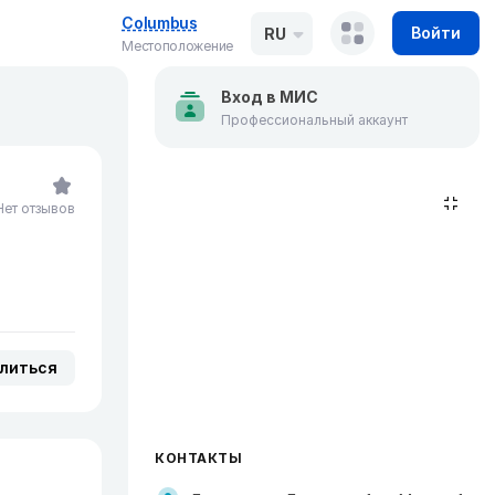
Columbus
Войти
RU
Местоположение
Вход в МИС
Профессиональный аккаунт
Нет отзывов
литься
КОНТАКТЫ