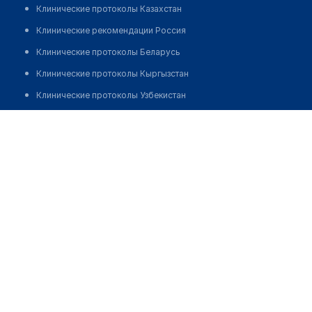
Клинические протоколы Казахстан
Клинические рекомендации Россия
Клинические протоколы Беларусь
Клинические протоколы Кыргызстан
Клинические протоколы Узбекистан
Клинические протоколы диагностики и лечения
Аптека "ШАХ НУР ФАРМ"
Обзоры мировой медицинской периодики
Позвонить
Заболевания: обзорные статьи
Новости здравоохранения
Медикаменты
Лабораторные показатели
Медицинские термины
Мобильные приложения
клиникам
МИС для клиники