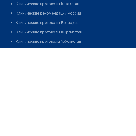
Клинические протоколы Казахстан
Клинические рекомендации Россия
Клинические протоколы Беларусь
Клинические протоколы Кыргызстан
Клинические протоколы Узбекистан
Клинические протоколы диагностики и лечения
Аптека №166
Обзоры мировой медицинской периодики
Позвонить
Заболевания: обзорные статьи
Новости здравоохранения
Медикаменты
Лабораторные показатели
Медицинские термины
Мобильные приложения
клиникам
МИС для клиники