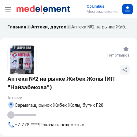
Columbus
Местоположение
Главная
Аптеки, другое
Аптека №2 на рынке Жибек Жолы (ИП "Найзабекова")
Нет отзывов
Аптека №2 на рынке Жибек Жолы (ИП
"Найзабекова")
Аптеки
Сарыагаш, рынок Жибек Жолы, бутик Г28
+7 778 ****
Показать полностью