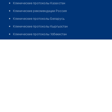
Клинические протоколы Казахстан
Клинические рекомендации Россия
Клинические протоколы Беларусь
Клинические протоколы Кыргызстан
Клинические протоколы Узбекистан
Клинические протоколы диагностики и лечения
Аптека №2 на рынке Жибек Жолы (ИП "Найзабекова")
Обзоры мировой медицинской периодики
Позвонить
Заболевания: обзорные статьи
Новости здравоохранения
Медикаменты
Лабораторные показатели
Медицинские термины
Мобильные приложения
клиникам
МИС для клиники