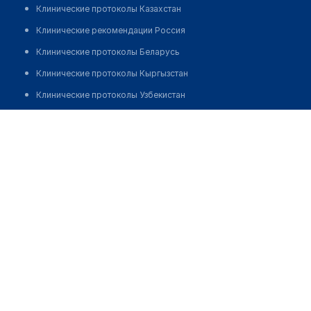
Клинические протоколы Казахстан
Клинические рекомендации Россия
Клинические протоколы Беларусь
Клинические протоколы Кыргызстан
Клинические протоколы Узбекистан
Клинические протоколы диагностики и лечения
Аптека "АЙБОЛИТ" в п. Жанаконыс
Обзоры мировой медицинской периодики
Позвонить
Заболевания: обзорные статьи
Новости здравоохранения
Медикаменты
Лабораторные показатели
Медицинские термины
Мобильные приложения
клиникам
МИС для клиники