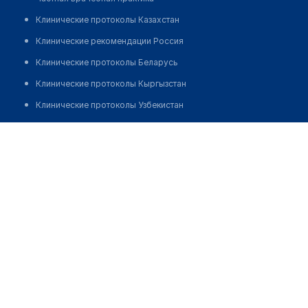
Клинические протоколы Казахстан
Клинические рекомендации Россия
Клинические протоколы Беларусь
Клинические протоколы Кыргызстан
Клинические протоколы Узбекистан
Клинические протоколы диагностики и лечения
Аптека "ФАРМ-CЕРВИС" на Токомбаева, 9а
Обзоры мировой медицинской периодики
Позвонить
Заболевания: обзорные статьи
Новости здравоохранения
Медикаменты
Лабораторные показатели
Медицинские термины
Мобильные приложения
клиникам