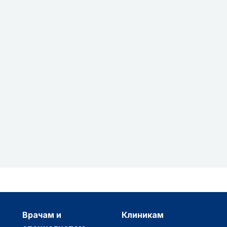
врачам и
клиникам