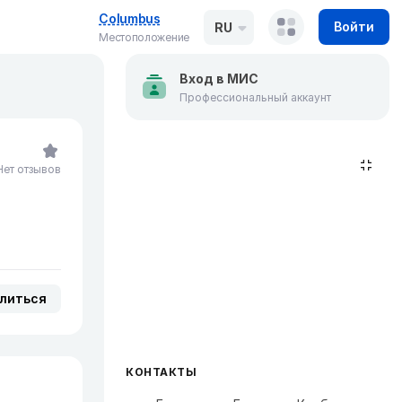
Columbus
Войти
RU
Местоположение
Вход в МИС
Профессиональный аккаунт
Нет отзывов
литься
КОНТАКТЫ