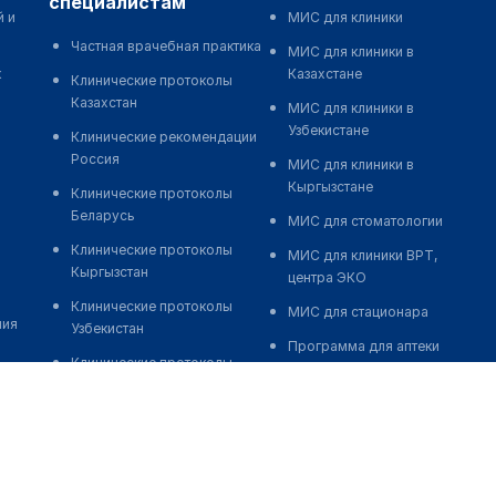
специалистам
й и
МИС для клиники
Частная врачебная практика
МИС для клиники в
к
Казахстане
Клинические протоколы
Казахстан
МИС для клиники в
Узбекистане
Клинические рекомендации
Россия
МИС для клиники в
Кыргызстане
Клинические протоколы
Беларусь
МИС для стоматологии
Клинические протоколы
МИС для клиники ВРТ,
Кыргызстан
центра ЭКО
Клинические протоколы
МИС для стационара
ния
Узбекистан
Программа для аптеки
Клинические протоколы
Автоматизация блока
диагностики и лечения
питания
Обзоры мировой
Реклама и продвижение
медицинской периодики
клиник
Заболевания: обзорные
Разработка сайта клиники