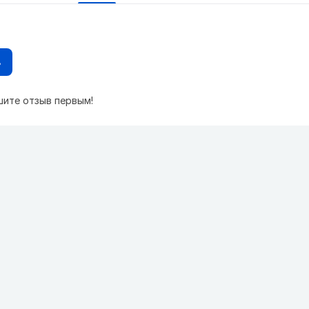
в
шите отзыв первым!