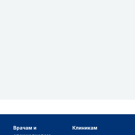
врачам и
клиникам