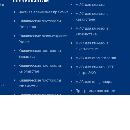
специалистам
й и
МИС для клиники
Частная врачебная практика
МИС для клиники в
к
Казахстане
Клинические протоколы
Казахстан
МИС для клиники в
Узбекистане
Клинические рекомендации
Россия
МИС для клиники в
Кыргызстане
Клинические протоколы
Беларусь
МИС для стоматологии
Клинические протоколы
МИС для клиники ВРТ,
Кыргызстан
центра ЭКО
Клинические протоколы
МИС для стационара
ния
Узбекистан
Программа для аптеки
Клинические протоколы
Автоматизация блока
диагностики и лечения
питания
Обзоры мировой
Реклама и продвижение
медицинской периодики
клиник
Заболевания: обзорные
Разработка сайта клиники