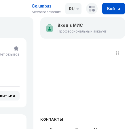
Columbus
Войти
RU
Местоположение
Вход в МИС
Профессиональный аккаунт
Нет отзывов
литься
КОНТАКТЫ