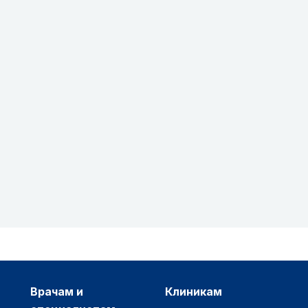
врачам и
клиникам