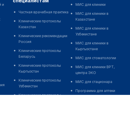
специалистам
й и
МИС для клиники
Частная врачебная практика
МИС для клиники в
к
Казахстане
Клинические протоколы
Казахстан
МИС для клиники в
Узбекистане
Клинические рекомендации
Россия
МИС для клиники в
Кыргызстане
Клинические протоколы
Беларусь
МИС для стоматологии
Клинические протоколы
МИС для клиники ВРТ,
Кыргызстан
центра ЭКО
Клинические протоколы
МИС для стационара
ния
Узбекистан
Программа для аптеки
Клинические протоколы
Автоматизация блока
диагностики и лечения
питания
Обзоры мировой
Реклама и продвижение
медицинской периодики
клиник
Заболевания: обзорные
Разработка сайта клиники