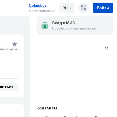
Columbus
Войти
RU
Местоположение
Вход в МИС
Профессиональный аккаунт
Нет отзывов
литься
КОНТАКТЫ