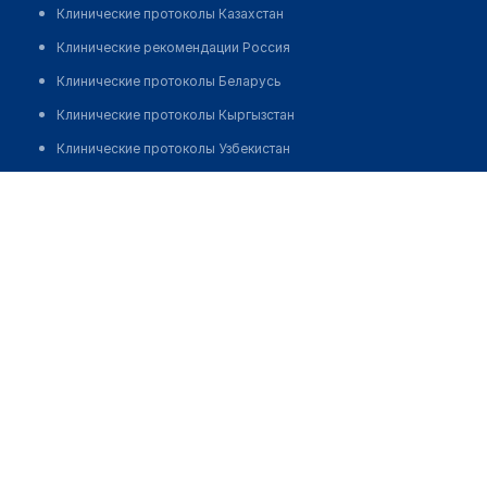
Клинические протоколы Казахстан
Клинические рекомендации Россия
Клинические протоколы Беларусь
Клинические протоколы Кыргызстан
Клинические протоколы Узбекистан
Клинические протоколы диагностики и лечения
Аптека "ФАРМСЕРВИС" при поликлинике №3
Обзоры мировой медицинской периодики
Заболевания: обзорные статьи
Новости здравоохранения
Медикаменты
Лабораторные показатели
Медицинские термины
Мобильные приложения
клиникам
МИС для клиники