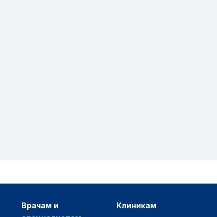
врачам и
клиникам