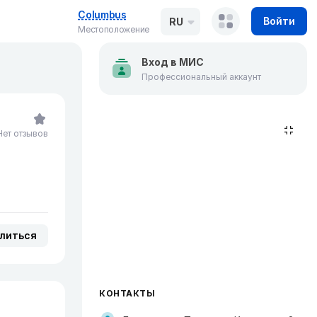
Columbus
Войти
RU
Местоположение
Вход в МИС
Профессиональный аккаунт
Нет отзывов
литься
КОНТАКТЫ