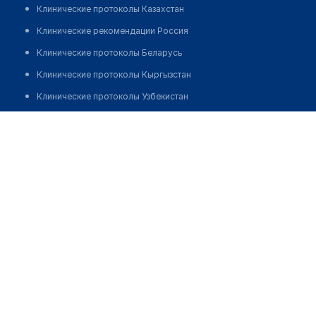
Клинические протоколы Казахстан
Клинические рекомендации Россия
Клинические протоколы Беларусь
Клинические протоколы Кыргызстан
Клинические протоколы Узбекистан
Клинические протоколы диагностики и лечения
Аптека "ДЕЖУРНАЯ" на пр. Достык
Обзоры мировой медицинской периодики
Позвонить
Заболевания: обзорные статьи
Новости здравоохранения
Медикаменты
Лабораторные показатели
Медицинские термины
Мобильные приложения
клиникам
МИС для клиники