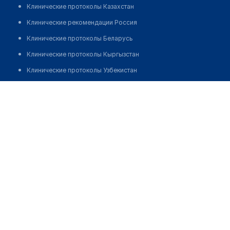
Клинические протоколы Казахстан
Клинические рекомендации Россия
Клинические протоколы Беларусь
Клинические протоколы Кыргызстан
Клинические протоколы Узбекистан
Клинические протоколы диагностики и лечения
Аптека "РОСИНКА" массив Феруза
Обзоры мировой медицинской периодики
Позвонить
Заболевания: обзорные статьи
Новости здравоохранения
Медикаменты
Лабораторные показатели
Медицинские термины
Мобильные приложения
клиникам
МИС для клиники