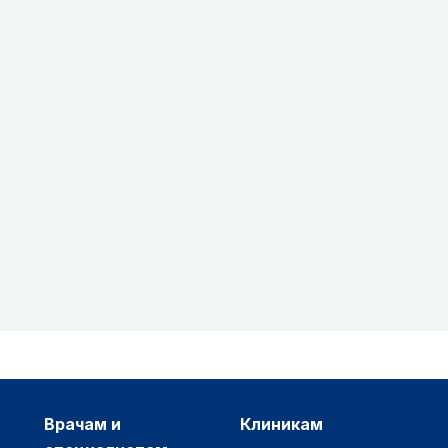
врачам и
клиникам