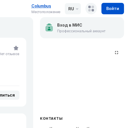
Columbus
Войти
RU
Местоположение
Вход в МИС
Профессиональный аккаунт
Нет отзывов
литься
КОНТАКТЫ