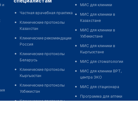
специалистам
й и
МИС для клиники
Частная врачебная практика
МИС для клиники в
к
Казахстане
Клинические протоколы
Казахстан
МИС для клиники в
Узбекистане
Клинические рекомендации
Россия
МИС для клиники в
Кыргызстане
Клинические протоколы
Беларусь
МИС для стоматологии
Клинические протоколы
МИС для клиники ВРТ,
Кыргызстан
центра ЭКО
Клинические протоколы
МИС для стационара
ния
Узбекистан
Программа для аптеки
Клинические протоколы
Автоматизация блока
диагностики и лечения
питания
Обзоры мировой
Реклама и продвижение
медицинской периодики
клиник
Заболевания: обзорные
Разработка сайта клиники