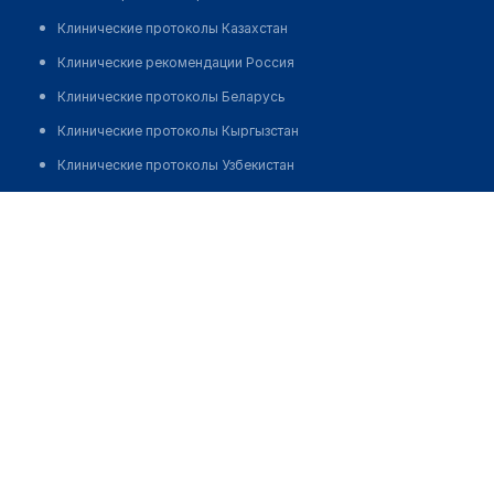
Клинические протоколы Казахстан
Клинические рекомендации Россия
Клинические протоколы Беларусь
Клинические протоколы Кыргызстан
Клинические протоколы Узбекистан
Клинические протоколы диагностики и лечения
Аптека "РАДУГА" на 50 лет СССР 4
Обзоры мировой медицинской периодики
Позвонить
Заболевания: обзорные статьи
Новости здравоохранения
Медикаменты
Лабораторные показатели
Медицинские термины
Мобильные приложения
клиникам