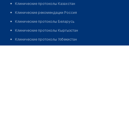
Клинические протоколы Казахстан
Клинические рекомендации Россия
Клинические протоколы Беларусь
Клинические протоколы Кыргызстан
Клинические протоколы Узбекистан
Клинические протоколы диагностики и лечения
Аптека №61/4 "БЕЛФАРМАЦИЯ"
Обзоры мировой медицинской периодики
Позвонить
Заболевания: обзорные статьи
Новости здравоохранения
Медикаменты
Лабораторные показатели
Медицинские термины
Мобильные приложения
клиникам
МИС для клиники