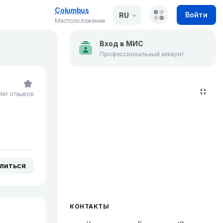
Columbus
Войти
RU
Местоположение
Вход в МИС
Профессиональный аккаунт
Нет отзывов
литься
КОНТАКТЫ