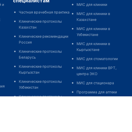
специалистам
й и
МИС для клиники
Частная врачебная практика
МИС для клиники в
к
Казахстане
Клинические протоколы
Казахстан
МИС для клиники в
Узбекистане
Клинические рекомендации
Россия
МИС для клиники в
Кыргызстане
Клинические протоколы
Беларусь
МИС для стоматологии
Клинические протоколы
МИС для клиники ВРТ,
Кыргызстан
центра ЭКО
Клинические протоколы
МИС для стационара
ния
Узбекистан
Программа для аптеки
Клинические протоколы
Автоматизация блока
диагностики и лечения
питания
Обзоры мировой
Реклама и продвижение
медицинской периодики
клиник
Заболевания: обзорные
Разработка сайта клиники