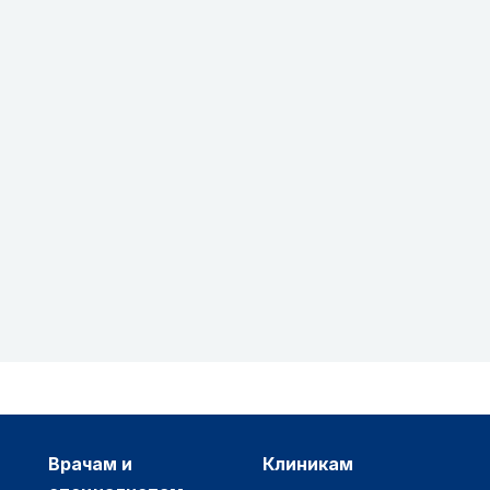
врачам и
клиникам