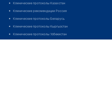
Клинические протоколы Казахстан
Клинические рекомендации Россия
Клинические протоколы Беларусь
Клинические протоколы Кыргызстан
Клинические протоколы Узбекистан
Клинические протоколы диагностики и лечения
Аптека "ФАРМАМИР" на ​Абдрахманова, 207
Обзоры мировой медицинской периодики
Позвонить
Заболевания: обзорные статьи
Новости здравоохранения
Медикаменты
Лабораторные показатели
Медицинские термины
Мобильные приложения
клиникам
МИС для клиники