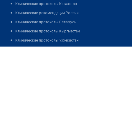
Клинические протоколы Казахстан
Клинические рекомендации Россия
Клинические протоколы Беларусь
Клинические протоколы Кыргызстан
Клинические протоколы Узбекистан
Клинические протоколы диагностики и лечения
Аптека №23 "БЕЛФАРМАЦИЯ"
Обзоры мировой медицинской периодики
Позвонить
Заболевания: обзорные статьи
Новости здравоохранения
Медикаменты
Лабораторные показатели
Медицинские термины
Мобильные приложения
клиникам
МИС для клиники